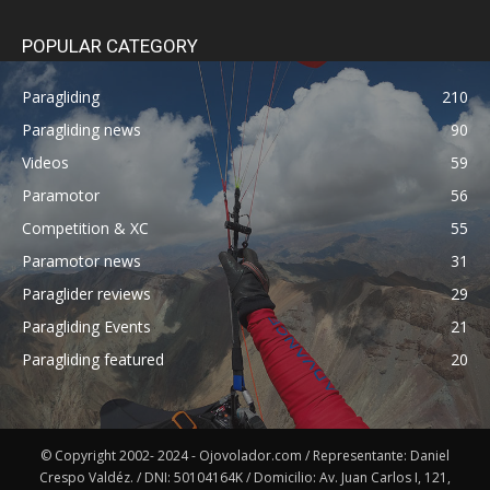
POPULAR CATEGORY
Paragliding
210
Paragliding news
90
Videos
59
Paramotor
56
Competition & XC
55
Paramotor news
31
Paraglider reviews
29
Paragliding Events
21
Paragliding featured
20
© Copyright 2002- 2024 - Ojovolador.com / Representante: Daniel
Crespo Valdéz. / DNI: 50104164K / Domicilio: Av. Juan Carlos I, 121,