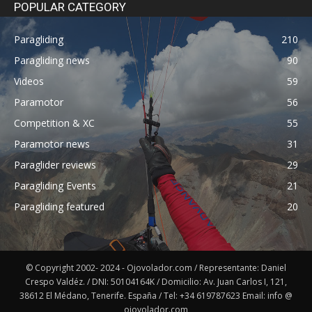
POPULAR CATEGORY
Paragliding
210
Paragliding news
90
Videos
59
Paramotor
56
Competition & XC
55
Paramotor news
31
Paraglider reviews
29
Paragliding Events
21
Paragliding featured
20
© Copyright 2002- 2024 - Ojovolador.com / Representante: Daniel
Crespo Valdéz. / DNI: 50104164K / Domicilio: Av. Juan Carlos I, 121,
38612 El Médano, Tenerife. España / Tel: +34 619787623 Email: info @
ojovolador.com