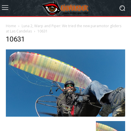
Home
Luna 2, Warp and Piper: We tried the new paramotor gliders
at Las Candelas
10631
10631