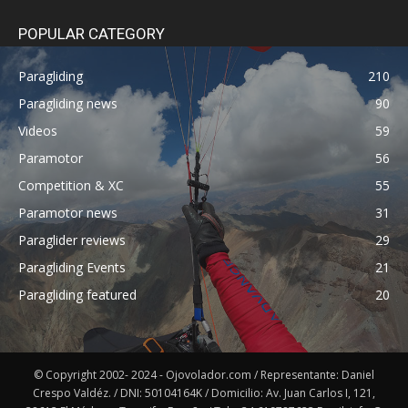
POPULAR CATEGORY
Paragliding
210
Paragliding news
90
Videos
59
Paramotor
56
Competition & XC
55
Paramotor news
31
Paraglider reviews
29
Paragliding Events
21
Paragliding featured
20
© Copyright 2002- 2024 - Ojovolador.com / Representante: Daniel
Crespo Valdéz. / DNI: 50104164K / Domicilio: Av. Juan Carlos I, 121,