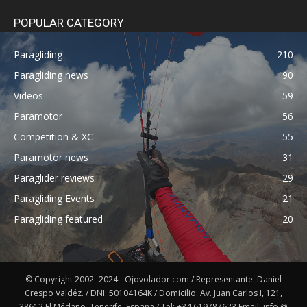
POPULAR CATEGORY
Paragliding
210
Paragliding news
90
Videos
59
Paramotor
56
Competition & XC
55
Paramotor news
31
Paraglider reviews
29
Paragliding Events
21
Paragliding featured
20
© Copyright 2002- 2024 - Ojovolador.com / Representante: Daniel
Crespo Valdéz. / DNI: 50104164K / Domicilio: Av. Juan Carlos I, 121,
38612 El Médano, Tenerife. España / Tel: +34 619787623 Email: info @