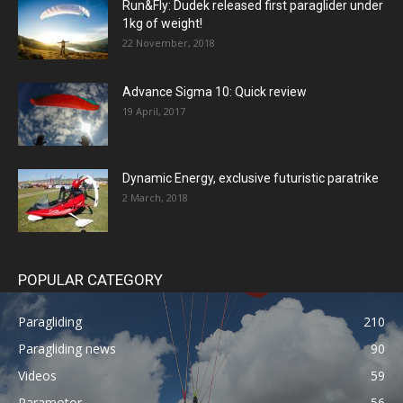
Run&Fly: Dudek released first paraglider under
1kg of weight!
22 November, 2018
Advance Sigma 10: Quick review
19 April, 2017
Dynamic Energy, exclusive futuristic paratrike
2 March, 2018
POPULAR CATEGORY
Paragliding
210
Paragliding news
90
Videos
59
Paramotor
56