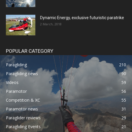
Dynamic Energy, exclusive futuristic paratrike
2 March, 2018
POPULAR CATEGORY
Paragliding
210
Paragliding news
90
Videos
59
Paramotor
56
Competition & XC
55
Paramotor news
31
Paraglider reviews
29
Paragliding Events
21