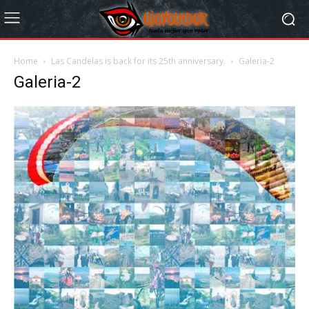
Home
Las Candelas is back for its 25th anniversary.
Galeria-2
Galeria-2