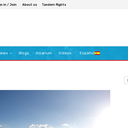
n in / Join
About us
Tandem flights
iews
Blogs
Insanum
Videos
Español