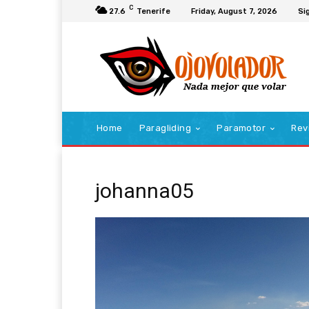
C
27.6
Tenerife
Friday, August 7, 2026
Sig
Home
Paragliding
Paramotor
Rev
johanna05