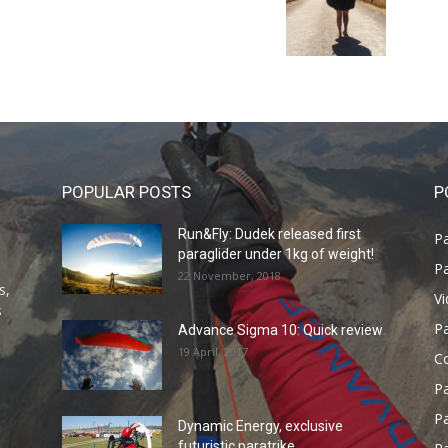
POPULAR POSTS
P
Run&Fly: Dudek released first
Pa
paraglider under 1kg of weight!
Pa
22 November, 2018
s,
V
s
P
Advance Sigma 10: Quick review
19 April, 2017
C
P
Pa
Dynamic Energy, exclusive
futuristic paratrike