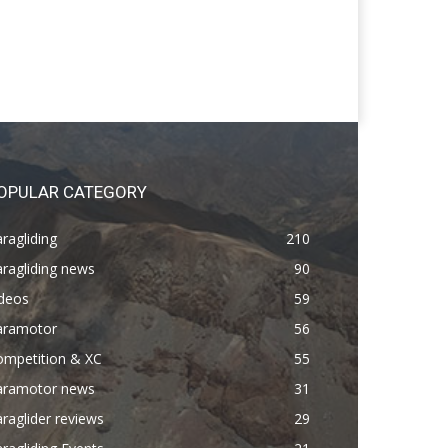
OPULAR CATEGORY
ragliding
210
ragliding news
90
ideos
59
aramotor
56
ompetition & XC
55
aramotor news
31
raglider reviews
29