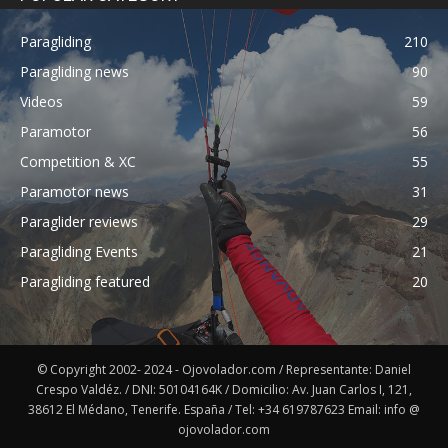
Paragliding
210
Paragliding news
90
Videos
59
Paramotor
56
Competition & XC
55
Paramotor news
31
Paraglider reviews
29
Paragliding Events
21
Paragliding featured
20
© Copyright 2002- 2024 - Ojovolador.com / Representante: Daniel
Crespo Valdéz. / DNI: 50104164K / Domicilio: Av. Juan Carlos I, 121,
38612 El Médano, Tenerife. España / Tel: +34 619787623 Email: info @
ojovolador.com