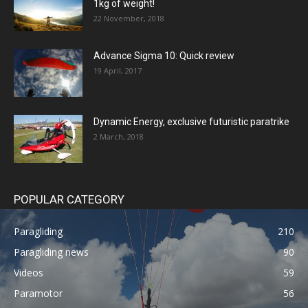
1kg of weight!
22 November, 2018
Advance Sigma 10: Quick review
19 April, 2017
Dynamic Energy, exclusive futuristic paratrike
2 March, 2018
POPULAR CATEGORY
Paragliding
210
Paragliding news
90
Videos
59
Paramotor
56