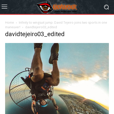
Home
Infinity to wingsuit jump: David Tejeiro joins two sports in one
maneuver!
davidtejeiro03_edited
davidtejeiro03_edited