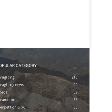
OPULAR CATEGORY
ragliding
210
ragliding news
90
ideos
59
aramotor
56
ompetition & XC
55