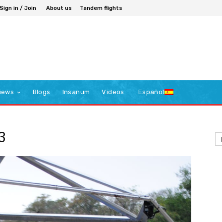
Sign in / Join
About us
Tandem flights
iews
Blogs
Insanum
Videos
Español
3