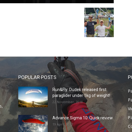
POPULAR POSTS
P
Run&Fly: Dudek released first
Pa
paraglider under 1kg of weight!
Pa
22 November, 2018
s,
V
s
P
Advance Sigma 10: Quick review
19 April, 2017
C