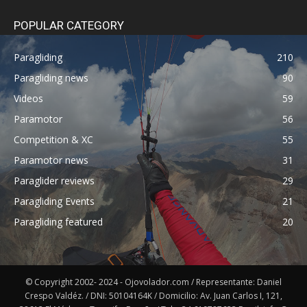
POPULAR CATEGORY
Paragliding
210
Paragliding news
90
Videos
59
Paramotor
56
Competition & XC
55
Paramotor news
31
Paraglider reviews
29
Paragliding Events
21
Paragliding featured
20
© Copyright 2002- 2024 - Ojovolador.com / Representante: Daniel
Crespo Valdéz. / DNI: 50104164K / Domicilio: Av. Juan Carlos I, 121,