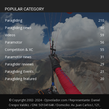
POPULAR CATEGORY
Paragliding
210
Paragliding news
90
Videos
59
Paramotor
56
Competition & XC
55
Paramotor news
31
Paraglider reviews
29
Paragliding Events
21
Paragliding featured
20
© Copyright 2002- 2024 - Ojovolador.com / Representante: Daniel
Crespo Valdéz. / DNI: 50104164K / Domicilio: Av. Juan Carlos I, 121,