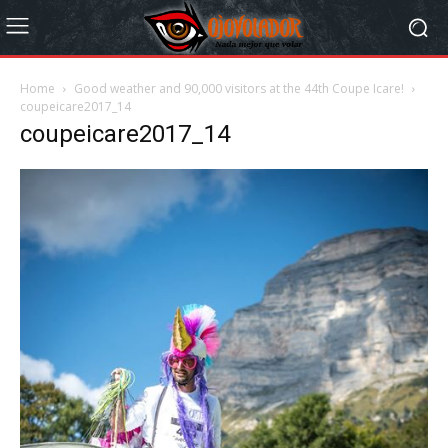
Home
Good weather and 90,000 visitors at the 44th Coupe Icare!
coupeicare2017_14
coupeicare2017_14