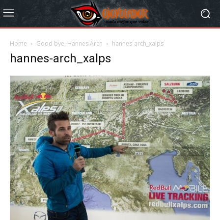
Home
Good bye, Hannes Arch
hannes-arch_xalps
hannes-arch_xalps