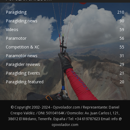
Paragliding
210
Paragliding news
90
Videos
59
Paramotor
56
Competition & XC
55
Paramotor news
31
Paraglider reviews
29
Paragliding Events
21
Paragliding featured
20
© Copyright 2002- 2024 - Ojovolador.com / Representante: Daniel
Crespo Valdéz. / DNI: 50104164K / Domicilio: Av. Juan Carlos I, 121,
38612 El Médano, Tenerife. España / Tel: +34 619787623 Email: info @
ojovolador.com