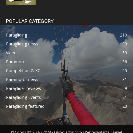
POPULAR CATEGORY
Paragliding
210
Paragliding news
90
Videos
59
Paramotor
56
Competition & XC
55
Paramotor news
31
Paraglider reviews
29
Paragliding Events
21
Paragliding featured
20
© Copyright 2002- 2024 - Ojovolador.com / Representante: Daniel