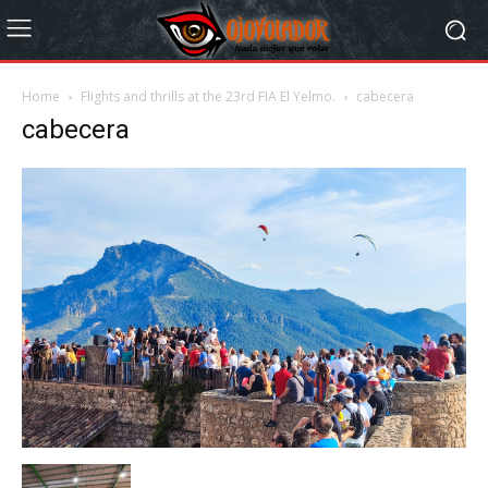
Home
Flights and thrills at the 23rd FIA El Yelmo.
cabecera
cabecera