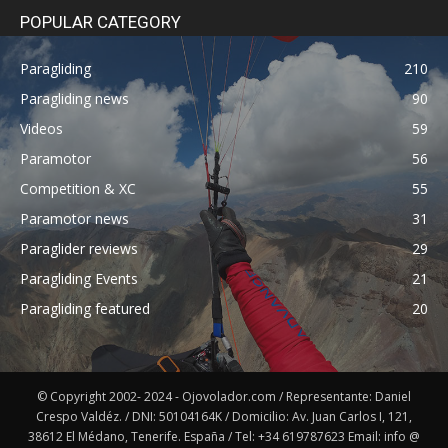
POPULAR CATEGORY
Paragliding
210
Paragliding news
90
Videos
59
Paramotor
56
Competition & XC
55
Paramotor news
31
Paraglider reviews
29
Paragliding Events
21
Paragliding featured
20
© Copyright 2002- 2024 - Ojovolador.com / Representante: Daniel
Crespo Valdéz. / DNI: 50104164K / Domicilio: Av. Juan Carlos I, 121,
38612 El Médano, Tenerife. España / Tel: +34 619787623 Email: info @