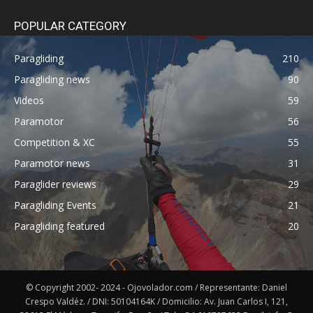
POPULAR CATEGORY
Paragliding
210
Paragliding news
90
Videos
59
Paramotor
56
Competition & XC
55
Paramotor news
31
Paraglider reviews
29
Paragliding Events
21
Paragliding featured
20
© Copyright 2002- 2024 - Ojovolador.com / Representante: Daniel
Crespo Valdéz. / DNI: 50104164K / Domicilio: Av. Juan Carlos I, 121,