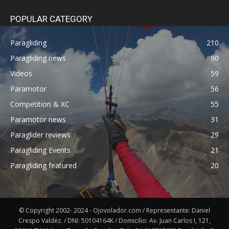
POPULAR CATEGORY
Paragliding
210
Paragliding news
90
Videos
59
Paramotor
56
Competition & XC
55
Paramotor news
31
Paraglider reviews
29
Paragliding Events
21
Paragliding featured
20
© Copyright 2002- 2024 - Ojovolador.com / Representante: Daniel
Crespo Valdéz. / DNI: 50104164K / Domicilio: Av. Juan Carlos I, 121,