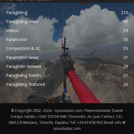
Paragliding
210
Paragliding news
90
Videos
59
Paramotor
56
Competition & XC
55
Paramotor news
31
Paraglider reviews
29
Paragliding Events
21
Paragliding featured
20
© Copyright 2002- 2024 - Ojovolador.com / Representante: Daniel
Crespo Valdéz. / DNI: 50104164K / Domicilio: Av. Juan Carlos I, 121,
38612 El Médano, Tenerife. España / Tel: +34 619787623 Email: info @
ojovolador.com