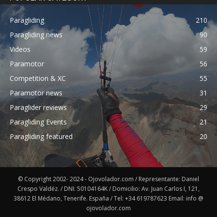
Paragliding
210
Paragliding news
90
Videos
59
Paramotor
56
Competition & XC
55
Paramotor news
31
Paraglider reviews
29
Paragliding Events
21
Paragliding featured
20
© Copyright 2002- 2024 - Ojovolador.com / Representante: Daniel
Crespo Valdéz. / DNI: 50104164K / Domicilio: Av. Juan Carlos I, 121,
38612 El Médano, Tenerife. España / Tel: +34 619787623 Email: info @
ojovolador.com