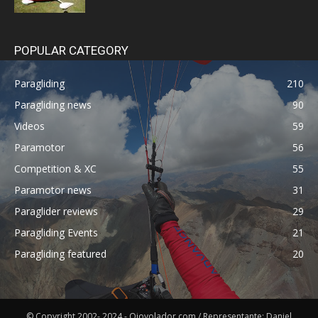
POPULAR CATEGORY
Paragliding
210
Paragliding news
90
Videos
59
Paramotor
56
Competition & XC
55
Paramotor news
31
Paraglider reviews
29
Paragliding Events
21
Paragliding featured
20
© Copyright 2002- 2024 - Ojovolador.com / Representante: Daniel