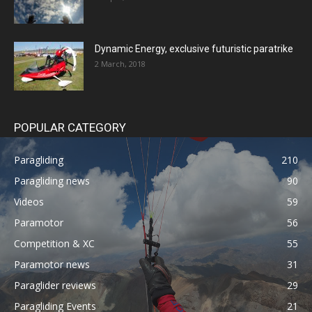
Dynamic Energy, exclusive futuristic paratrike
2 March, 2018
POPULAR CATEGORY
Paragliding
210
Paragliding news
90
Videos
59
Paramotor
56
Competition & XC
55
Paramotor news
31
Paraglider reviews
29
Paragliding Events
21