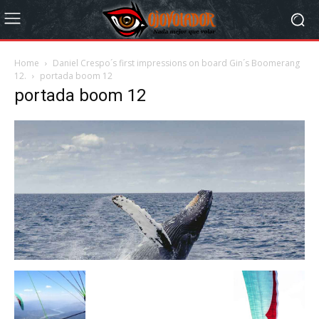
Home
Daniel Crespo´s first impressions on board Gin´s Boomerang
12.
portada boom 12
portada boom 12