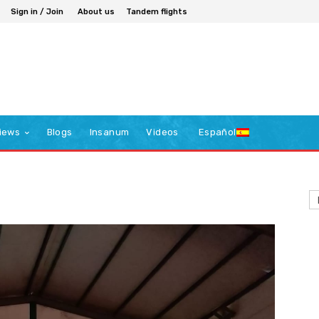
Sign in / Join
About us
Tandem flights
iews
Blogs
Insanum
Videos
Español