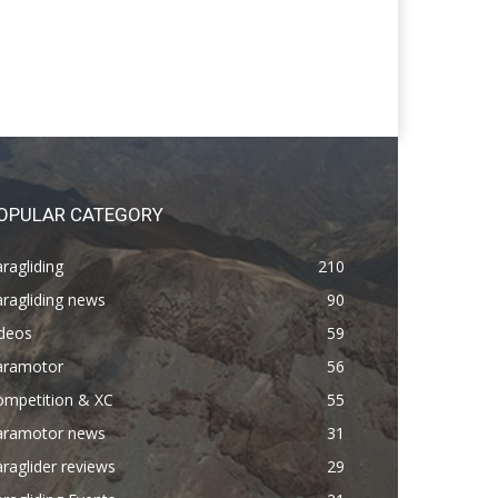
OPULAR CATEGORY
ragliding
210
ragliding news
90
ideos
59
aramotor
56
ompetition & XC
55
aramotor news
31
raglider reviews
29