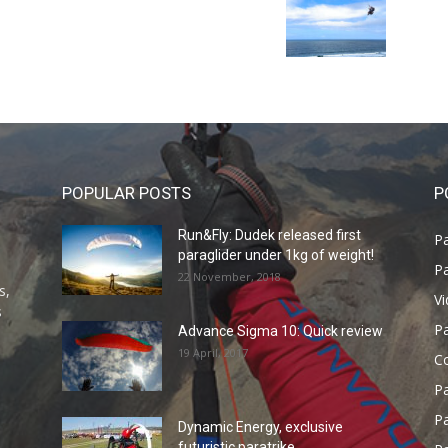
POPULAR POSTS
P
Run&Fly: Dudek released first
Pa
paraglider under 1kg of weight!
Pa
22 November, 2018
s,
V
s
P
Advance Sigma 10: Quick review
19 April, 2017
C
P
Pa
Dynamic Energy, exclusive
futuristic paratrike