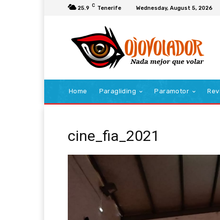
C
25.9
Tenerife
Wednesday, August 5, 2026
Home
Paragliding
Paramotor
Rev
cine_fia_2021