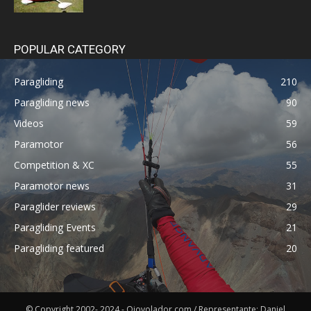
POPULAR CATEGORY
Paragliding
210
Paragliding news
90
Videos
59
Paramotor
56
Competition & XC
55
Paramotor news
31
Paraglider reviews
29
Paragliding Events
21
Paragliding featured
20
© Copyright 2002- 2024 - Ojovolador.com / Representante: Daniel