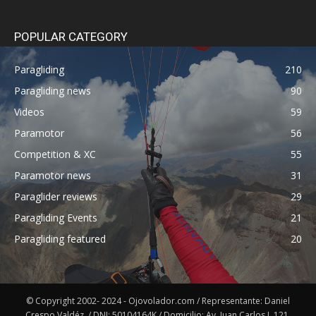
POPULAR CATEGORY
Paragliding
210
Paragliding news
90
Videos
59
Paramotor
56
Competition & XC
55
Paramotor news
31
Paraglider reviews
29
Paragliding Events
21
Paragliding featured
20
© Copyright 2002- 2024 - Ojovolador.com / Representante: Daniel
Crespo Valdéz. / DNI: 50104164K / Domicilio: Av. Juan Carlos I, 121,