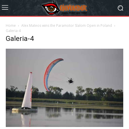
Home
Alex Mateos wins the Paramotor Slalom Open in Poland
Galeria-4
Galeria-4