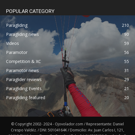
POPULAR CATEGORY
Paragliding
210
Paragliding news
90
Videos
59
Paramotor
56
Competition & XC
55
Paramotor news
31
Paraglider reviews
29
Paragliding Events
21
Paragliding featured
20
© Copyright 2002- 2024 - Ojovolador.com / Representante: Daniel
Crespo Valdéz. / DNI: 50104164K / Domicilio: Av. Juan Carlos I, 121,