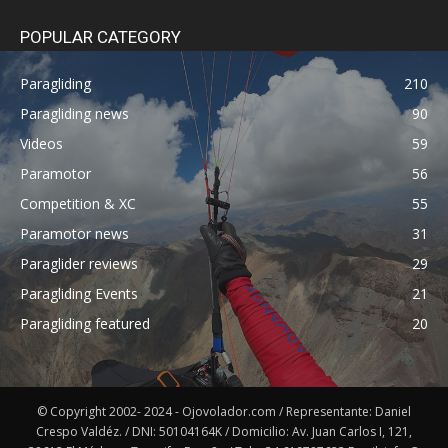
POPULAR CATEGORY
Paragliding
210
Paragliding news
90
Videos
59
Paramotor
56
Competition & XC
55
Paramotor news
31
Paraglider reviews
29
Paragliding Events
21
Paragliding featured
20
© Copyright 2002- 2024 - Ojovolador.com / Representante: Daniel
Crespo Valdéz. / DNI: 50104164K / Domicilio: Av. Juan Carlos I, 121,