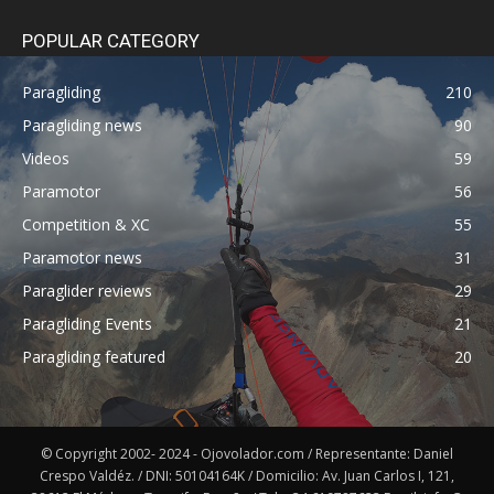
POPULAR CATEGORY
Paragliding
210
Paragliding news
90
Videos
59
Paramotor
56
Competition & XC
55
Paramotor news
31
Paraglider reviews
29
Paragliding Events
21
Paragliding featured
20
© Copyright 2002- 2024 - Ojovolador.com / Representante: Daniel
Crespo Valdéz. / DNI: 50104164K / Domicilio: Av. Juan Carlos I, 121,