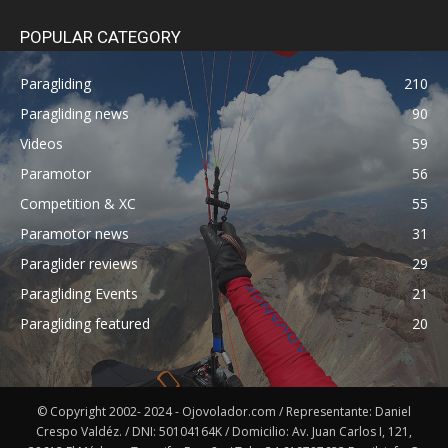
POPULAR CATEGORY
Paragliding
210
Paragliding news
90
Videos
59
Paramotor
56
Competition & XC
55
Paramotor news
31
Paraglider reviews
29
Paragliding Events
21
Paragliding featured
20
© Copyright 2002- 2024 - Ojovolador.com / Representante: Daniel
Crespo Valdéz. / DNI: 50104164K / Domicilio: Av. Juan Carlos I, 121,