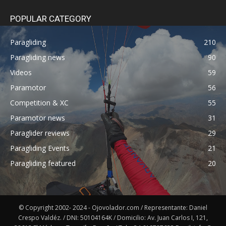
POPULAR CATEGORY
Paragliding
210
Paragliding news
90
Videos
59
Paramotor
56
Competition & XC
55
Paramotor news
31
Paraglider reviews
29
Paragliding Events
21
Paragliding featured
20
© Copyright 2002- 2024 - Ojovolador.com / Representante: Daniel
Crespo Valdéz. / DNI: 50104164K / Domicilio: Av. Juan Carlos I, 121,