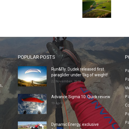
POPULAR POSTS
P
Run&Fly: Dudek released first
Pa
paraglider under 1kg of weight!
Pa
22 November, 2018
s,
V
s
P
Advance Sigma 10: Quick review
19 April, 2017
C
P
Pa
Dynamic Energy, exclusive