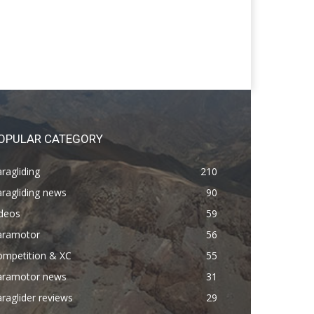
OPULAR CATEGORY
ragliding
210
ragliding news
90
ideos
59
aramotor
56
ompetition & XC
55
aramotor news
31
raglider reviews
29