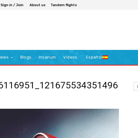
Sign in / Join
About us
Tandem flights
iews
Blogs
Insanum
Videos
Español
6116951_121675534351496