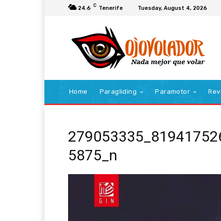
C
24.6
Tenerife
Tuesday, August 4, 2026
Home
Paragliding
Paramotor
Rev
279053335_81941752
5875_n