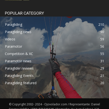
POPULAR CATEGORY
Paragliding
210
Paragliding news
90
Videos
59
Paramotor
56
Competition & XC
55
Paramotor news
31
Paraglider reviews
29
Paragliding Events
21
Paragliding featured
20
© Copyright 2002- 2024 - Ojovolador.com / Representante: Daniel