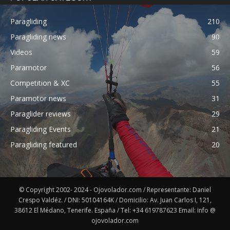
Paragliding
210
Paragliding news
90
Videos
59
Paramotor
56
Competition & XC
55
Paramotor news
31
Paraglider reviews
29
Paragliding Events
21
Paragliding featured
20
© Copyright 2002- 2024 - Ojovolador.com / Representante: Daniel
Crespo Valdéz. / DNI: 50104164K / Domicilio: Av. Juan Carlos I, 121,
38612 El Médano, Tenerife. España / Tel: +34 619787623 Email: info @
ojovolador.com