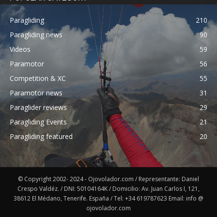
Paragliding
210
Paragliding news
90
Videos
59
Paramotor
56
Competition & XC
55
Paramotor news
31
Paraglider reviews
29
Paragliding Events
21
Paragliding featured
20
© Copyright 2002- 2024 - Ojovolador.com / Representante: Daniel
Crespo Valdéz. / DNI: 50104164K / Domicilio: Av. Juan Carlos I, 121,
38612 El Médano, Tenerife. España / Tel: +34 619787623 Email: info @
ojovolador.com