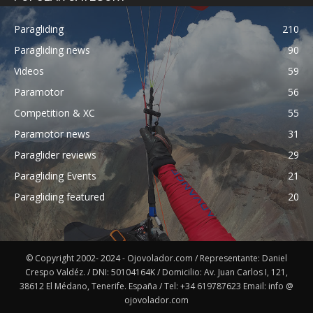
Paragliding
210
Paragliding news
90
Videos
59
Paramotor
56
Competition & XC
55
Paramotor news
31
Paraglider reviews
29
Paragliding Events
21
Paragliding featured
20
© Copyright 2002- 2024 - Ojovolador.com / Representante: Daniel
Crespo Valdéz. / DNI: 50104164K / Domicilio: Av. Juan Carlos I, 121,
38612 El Médano, Tenerife. España / Tel: +34 619787623 Email: info @
ojovolador.com