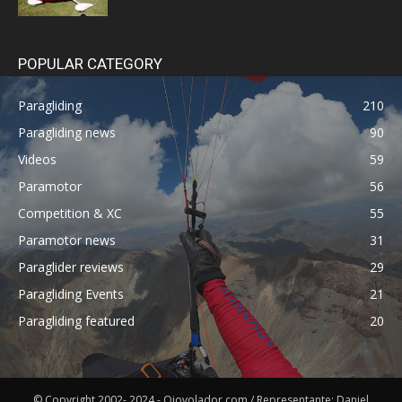
POPULAR CATEGORY
Paragliding
210
Paragliding news
90
Videos
59
Paramotor
56
Competition & XC
55
Paramotor news
31
Paraglider reviews
29
Paragliding Events
21
Paragliding featured
20
© Copyright 2002- 2024 - Ojovolador.com / Representante: Daniel