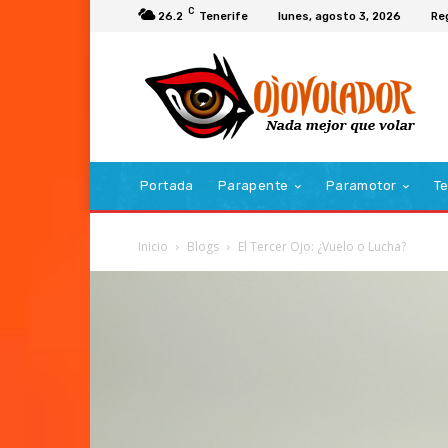
C
26.2
Tenerife
lunes, agosto 3, 2026
Re
Portada
Parapente
Paramotor
Te
Inicio
Blogs
El Tercer Ojo: ¿Vuelo o Lucha?