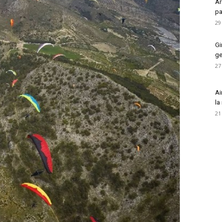
Ar
pa
29
Gi
ge
27
Ai
la
21