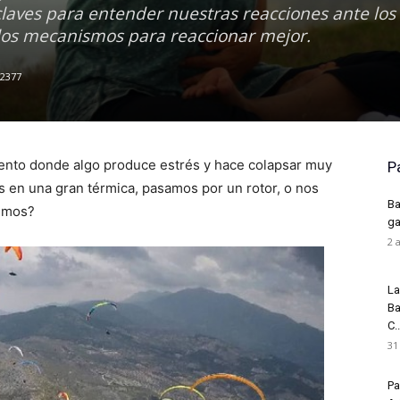
claves para entender nuestras reacciones ante los
 los mecanismos para reaccionar mejor.
2377
mento donde algo produce estrés y hace colapsar muy
P
s en una gran térmica, pasamos por un rotor, o nos
Ba
cemos?
ga
2 
La
Ba
C..
31
Pa