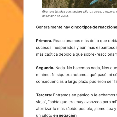
Girar una térmica con muchos pilotos cerca, o esperar
de tensión en vuelo.
Generalmente hay
cinco tipos de reaccion
Primera
: Reaccionamos más de lo que debí
sucesos inesperados y aún más espantosos. 
más caótica debido a que sobre-reacciona
Segunda
: Nada. No hacemos nada, Nos qu
mínimo. Ni siquiera notamos qué pasó, ni c
consecuencias a largo plazo pudieron ser f
Tercera
: Entramos en pánico o le echamos t
vieja”, “sabía que era muy avanzada para m
aterrizar lo más rápido posible, ¡como sea
un piloto
en negación
.