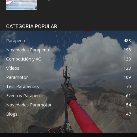
CATEGORÍA POPULAR
Parapente
483
Novedades Parapente
195
Competición y XC
139
Vídeos
128
Paramotor
109
Test Parapentes
70
Eventos Parapente
61
Novedades Paramotor
54
Blogs
47