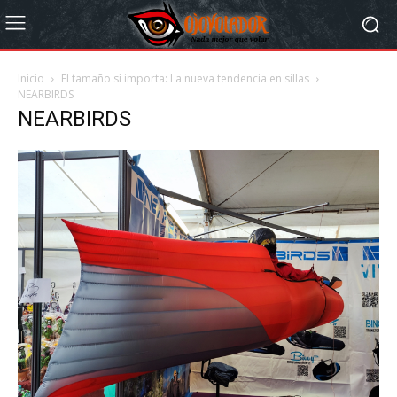
Inicio
El tamaño sí importa: La nueva tendencia en sillas
NEARBIRDS
NEARBIRDS