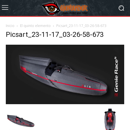
Inicio
El quinto elemento
Picsart_23-11-17_03-26-58-673
Picsart_23-11-17_03-26-58-673