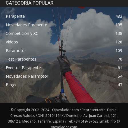
CATEGORÍA POPULAR
Parapente
482
Novedades Parapente
195
Competición y XC
138
Vídeos
128
Paramotor
109
Test Parapentes
70
Eventos Parapente
61
Novedades Paramotor
54
Blogs
47
© Copyright 2002- 2024 - Ojovolador.com / Representante: Daniel
Crespo Valdéz. / DNI: 50104164K / Domicilio: Av. Juan Carlos I, 121,
38612 El Médano, Tenerife. España / Tel: +34 619787623 Email: info @
ojovolador.com