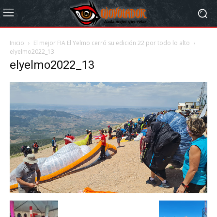
Inicio
El mejor FIA El Yelmo cerró su edición 22 por todo lo alto
elyelmo2022_13
elyelmo2022_13