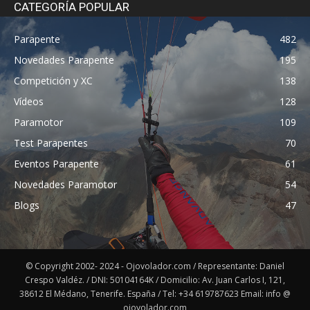
CATEGORÍA POPULAR
Parapente
482
Novedades Parapente
195
Competición y XC
138
Vídeos
128
Paramotor
109
Test Parapentes
70
Eventos Parapente
61
Novedades Paramotor
54
Blogs
47
© Copyright 2002- 2024 - Ojovolador.com / Representante: Daniel
Crespo Valdéz. / DNI: 50104164K / Domicilio: Av. Juan Carlos I, 121,
38612 El Médano, Tenerife. España / Tel: +34 619787623 Email: info @
ojovolador.com