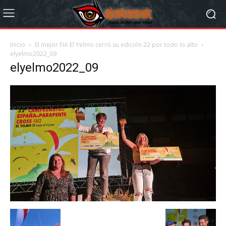
Inicio
El mejor FIA El Yelmo cerró su edición 22 por todo lo alto
elyelmo2022_09
elyelmo2022_09