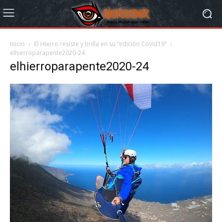
Inicio
El Hierro resiste y brilla en su “edición Covid19”
elhierroparapente2020-24
elhierroparapente2020-24