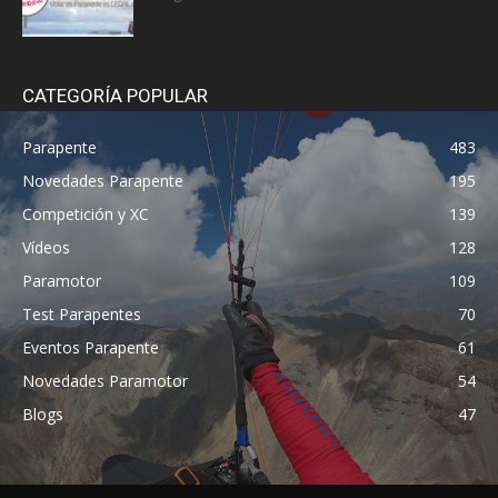
CATEGORÍA POPULAR
Parapente
483
Novedades Parapente
195
Competición y XC
139
Vídeos
128
Paramotor
109
Test Parapentes
70
Eventos Parapente
61
Novedades Paramotor
54
Blogs
47