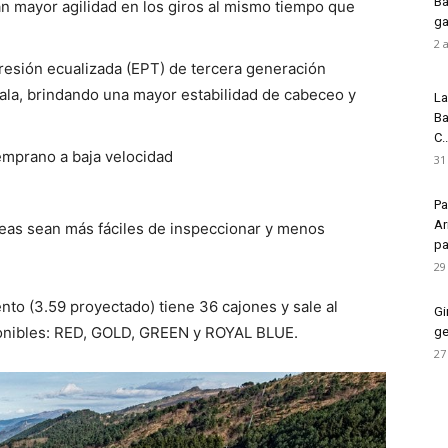
Ba
an mayor agilidad en los giros al mismo tiempo que
ga
2 
presión ecualizada (EPT) de tercera generación
l ala, brindando una mayor estabilidad de cabeceo y
La
Ba
C..
emprano a baja velocidad
31
Pa
Ar
neas sean más fáciles de inspeccionar y menos
pa
29
to (3.59 proyectado) tiene 36 cajones y sale al
Gi
ponibles: RED, GOLD, GREEN y ROYAL BLUE.
ge
27