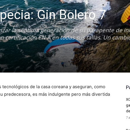
specia: Gin Bolero 7
zar la séptima generación de su parapente de ini
n certificación EN-A en todas sus tallas. Un cambio
os tecnológicos de la casa coreana y aseguran, como
P
su predecesora, es más indulgente pero más divertida
XC
ga
de
7 