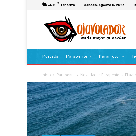
C
35.2
Tenerife
sábado, agosto 8, 2026
R
Portada
Parapente
Paramotor
Te
Inicio
Parapente
Novedades Parapente
El azú