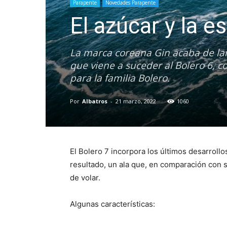
Parapente
Novedades Parapente
El azúcar y la e
La marca coreana Gin acaba de lan
que viene a suceder al Bolero 6, co
para la familia Bolero.
Por
Albatros
-
21 marzo, 2022
1060
El Bolero 7 incorpora los últimos desarroll
resultado, un ala que, en comparación con 
de volar.
Algunas características: