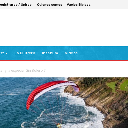
egistrarse / Unirse
Quienes somos
Vuelos Biplaza
st
La Buitrera
Insanum
Vídeos
car y la especia: Gin Bolero 7