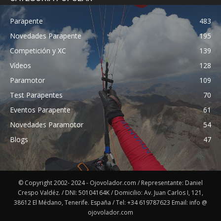
Parapente
483
Novedades Parapente
195
Competición y XC
139
Vídeos
128
Paramotor
109
Test Parapentes
70
Eventos Parapente
61
Novedades Paramotor
54
Blogs
47
© Copyright 2002- 2024 - Ojovolador.com / Representante: Daniel
Crespo Valdéz. / DNI: 50104164K / Domicilio: Av. Juan Carlos I, 121,
38612 El Médano, Tenerife. España / Tel: +34 619787623 Email: info @
ojovolador.com