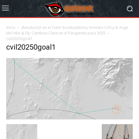
Inicio
¡Revolución en el Cielo! Ecualizadores, Arneses CHS y el Auge
del Hike & Fly: Cambios Clave en el Parapente para 2025
cvil20250goal1
cvil20250goal1