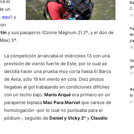
ía el
Ba
de un
C..
31
t aquí
) y
con
Pa
tín
y sus pasajeros (Ozone Magnum 2) 2º, y el dúo de
Ar
Max) 3º.
pa
29
La competición arrancaba el miércoles 13 con una
Gi
previsión de viento fuerte de Este, por lo cual se
ge
decidía hacer una prueba muy corta hasta El Barco
27
de Ávila, sólo 18 km viento en cola. Diez pilotos
llegaban al gol trabajando en condiciones difíciles
Ai
con un techo bajo.
Mario Arqué
era primero en un
la
parapente biplaza
Mac Para Marvel
que carece de
21
homologación -por lo cual no puntuaba para el
pódium-, seguido de
Daniel y Vicky 2º
y
Claudio