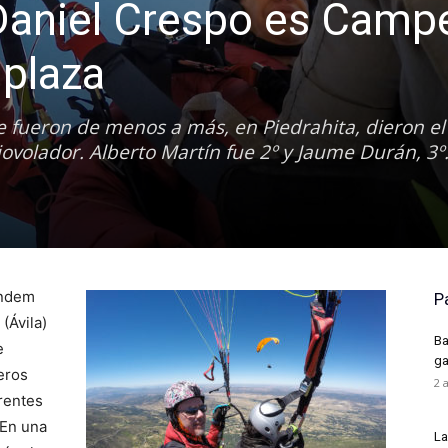
 Daniel Crespo es Camp
iplaza
fueron de menos a más, en Piedrahita, dieron el 
jovolador. Alberto Martín fue 2º y Jaume Durán, 3º
ándem
P
(Ávila)
Ba
e
ga
eros
2 
rentes
 En una
La