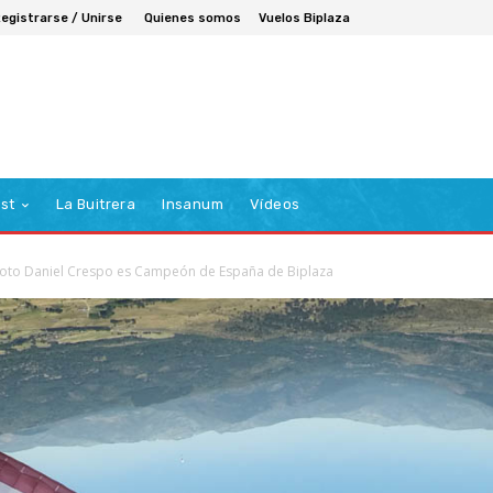
egistrarse / Unirse
Quienes somos
Vuelos Biplaza
st
La Buitrera
Insanum
Vídeos
loto Daniel Crespo es Campeón de España de Biplaza