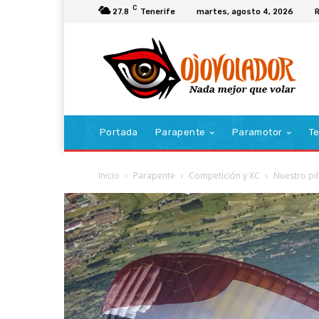
C
27.8
Tenerife
martes, agosto 4, 2026
R
Portada
Parapente
Paramotor
Te
Inicio
Parapente
Competición y XC
Nuestro pi