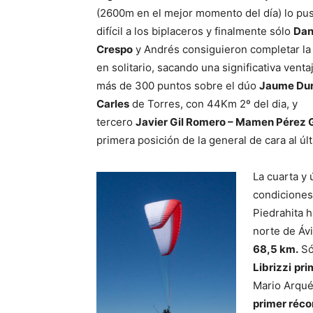
(2600m en el mejor momento del día) lo pu
difícil a los biplaceros y finalmente sólo
Dan
Crespo
y Andrés consiguieron completar la
en solitario, sacando una significativa venta
más de 300 puntos sobre el dúo
Jaume Dur
Carles
de Torres, con 44Km 2º del dia, y
tercero
Javier Gil Romero – Mamen Pérez G
primera posición de la general de cara al últ
La cuarta y
condiciones
Piedrahita h
norte de Ávi
68,5 km.
Só
Librizzi
pri
Mario Arqué
primer réco