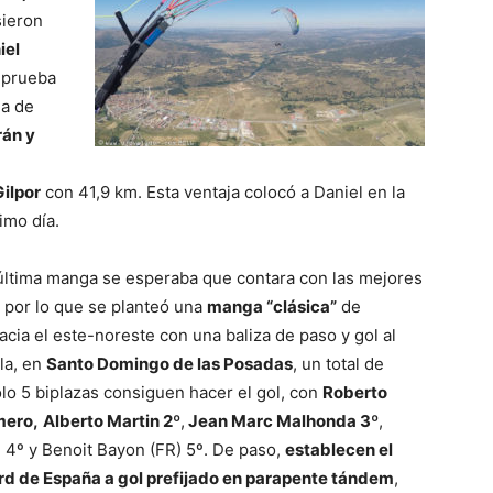
sieron
iel
 prueba
ja de
án y
ilpor
con 41,9 km. Esta ventaja colocó a Daniel en la
imo día.
 última manga se esperaba que contara con las mejores
 por lo que se planteó una
manga “clásica”
de
acia el este-noreste con una baliza de paso y gol al
la, en
Santo Domingo de las Posadas
, un total de
lo 5 biplazas consiguen hacer el gol, con
Roberto
mero,
Alberto Martin 2º
,
Jean Marc Malhonda 3º
,
 4º y Benoit Bayon (FR) 5º. De paso,
establecen el
rd de España a gol prefijado en parapente tándem
,