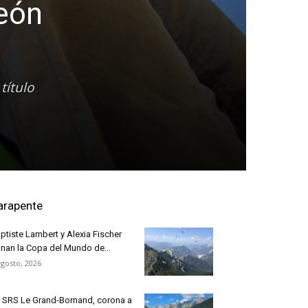
eón
título
.
arapente
ptiste Lambert y Alexia Fischer
nan la Copa del Mundo de...
agosto, 2026
 SRS Le Grand-Bornand, corona a