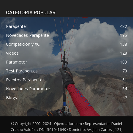
CATEGORÍA POPULAR
Parapente
482
Novedades Parapente
195
Competición y XC
138
Vídeos
128
Paramotor
109
Test Parapentes
70
Eventos Parapente
61
Novedades Paramotor
54
Blogs
47
© Copyright 2002- 2024 - Ojovolador.com / Representante: Daniel
Crespo Valdéz. / DNI: 50104164K / Domicilio: Av. Juan Carlos I, 121,