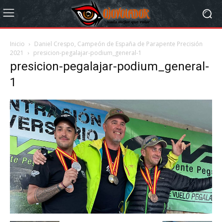
Inicio
Daniel Crespo, Campeón de España de Parapente Precisión
2021
presicion-pegalajar-podium_general-1
presicion-pegalajar-podium_general-
1