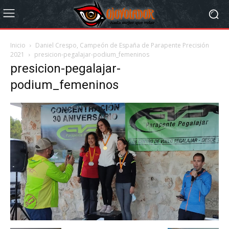
Inicio
Daniel Crespo, Campeón de España de Parapente Precisión
2021
presicion-pegalajar-podium_femeninos
presicion-pegalajar-
podium_femeninos