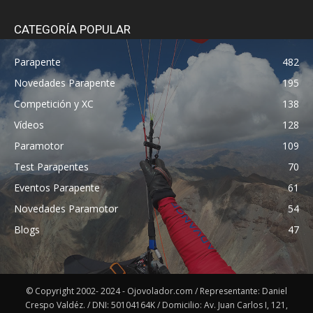
CATEGORÍA POPULAR
Parapente
482
Novedades Parapente
195
Competición y XC
138
Vídeos
128
Paramotor
109
Test Parapentes
70
Eventos Parapente
61
Novedades Paramotor
54
Blogs
47
© Copyright 2002- 2024 - Ojovolador.com / Representante: Daniel
Crespo Valdéz. / DNI: 50104164K / Domicilio: Av. Juan Carlos I, 121,