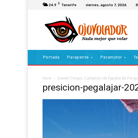
C
24.9
Tenerife
viernes, agosto 7, 2026
R
Portada
Parapente
Paramotor
Te
Inicio
Daniel Crespo, Campeón de España de Parape
presicion-pegalajar-20