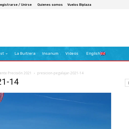
egistrarse / Unirse
Quienes somos
Vuelos Biplaza
st
La Buitrera
Insanum
Vídeos
English
nte Precisión 2021
presicion-pegalajar-2021-14
21-14