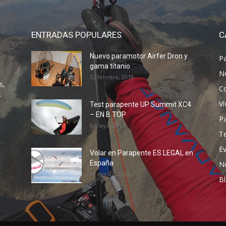
ENTRADAS POPULARES
C
Nuevo paramotor Airfer Dron y
P
gama titanio
N
12 febrero, 2018
s,
C
s
V
Test parapente UP Summit XC4
– EN B TOP
P
9 mayo, 2017
T
E
Volar en Parapente ES LEGAL en
España
N
31 agosto, 2016
B