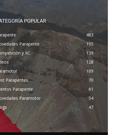
ATEGORÍA POPULAR
arapente
483
ovedades Parapente
195
ompetición y XC
139
ídeos
128
aramotor
109
est Parapentes
70
ventos Parapente
61
ovedades Paramotor
54
logs
47